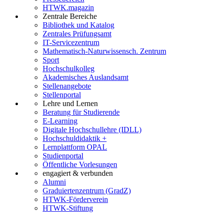
HTWK.magazin
Zentrale Bereiche
Bibliothek und Katalog
Zentrales Prüfungsamt
IT-Servicezentrum
Mathematisch-Naturwissensch. Zentrum
Sport
Hochschulkolleg
Akademisches Auslandsamt
Stellenangebote
Stellenportal
Lehre und Lernen
Beratung für Studierende
E-Learning
Digitale Hochschullehre (IDLL)
Hochschuldidaktik +
Lernplattform OPAL
Studienportal
Öffentliche Vorlesungen
engagiert & verbunden
Alumni
Graduiertenzentrum (GradZ)
HTWK-Förderverein
HTWK-Stiftung