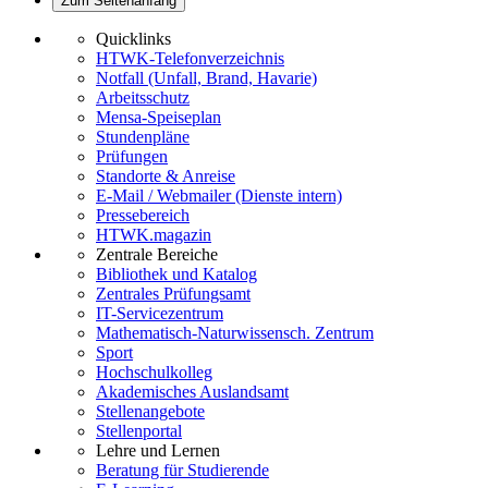
Zum Seitenanfang
Quicklinks
HTWK-Telefonverzeichnis
Notfall (Unfall, Brand, Havarie)
Arbeitsschutz
Mensa-Speiseplan
Stundenpläne
Prüfungen
Standorte & Anreise
E-Mail / Webmailer (Dienste intern)
Pressebereich
HTWK.magazin
Zentrale Bereiche
Bibliothek und Katalog
Zentrales Prüfungsamt
IT-Servicezentrum
Mathematisch-Naturwissensch. Zentrum
Sport
Hochschulkolleg
Akademisches Auslandsamt
Stellenangebote
Stellenportal
Lehre und Lernen
Beratung für Studierende