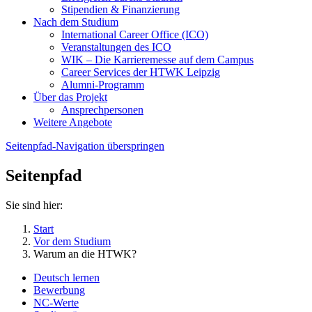
Stipendien & Finanzierung
Nach dem Studium
International Career Office (ICO)
Veranstaltungen des ICO
WIK – Die Karrieremesse auf dem Campus
Career Services der HTWK Leipzig
Alumni-Programm
Über das Projekt
Ansprechpersonen
Weitere Angebote
Seitenpfad-Navigation überspringen
Seitenpfad
Sie sind hier:
Start
Vor dem Studium
Warum an die HTWK?
Deutsch lernen
Bewerbung
NC-Werte