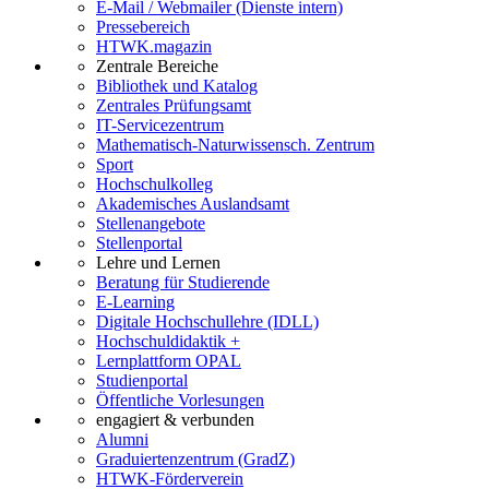
E-Mail / Webmailer (Dienste intern)
Pressebereich
HTWK.magazin
Zentrale Bereiche
Bibliothek und Katalog
Zentrales Prüfungsamt
IT-Servicezentrum
Mathematisch-Naturwissensch. Zentrum
Sport
Hochschulkolleg
Akademisches Auslandsamt
Stellenangebote
Stellenportal
Lehre und Lernen
Beratung für Studierende
E-Learning
Digitale Hochschullehre (IDLL)
Hochschuldidaktik +
Lernplattform OPAL
Studienportal
Öffentliche Vorlesungen
engagiert & verbunden
Alumni
Graduiertenzentrum (GradZ)
HTWK-Förderverein