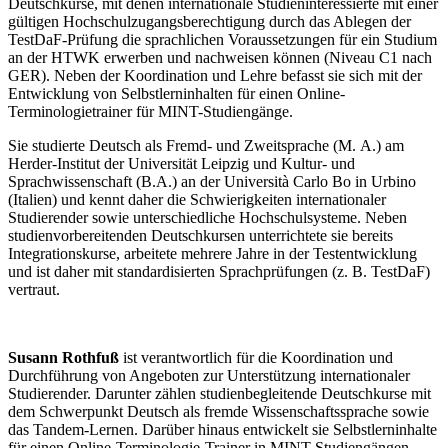
Deutschkurse, mit denen internationale Studieninteressierte mit einer
gültigen Hochschulzugangsberechtigung durch das Ablegen der
TestDaF-Prüfung die sprachlichen Voraussetzungen für ein Studium
an der HTWK erwerben und nachweisen können (Niveau C1 nach
GER). Neben der Koordination und Lehre befasst sie sich mit der
Entwicklung von Selbstlerninhalten für einen Online-
Terminologietrainer für MINT-Studiengänge.
Sie studierte Deutsch als Fremd- und Zweitsprache (M. A.) am
Herder-Institut der Universität Leipzig und Kultur- und
Sprachwissenschaft (B.A.) an der Università Carlo Bo in Urbino
(Italien) und kennt daher die Schwierigkeiten internationaler
Studierender sowie unterschiedliche Hochschulsysteme. Neben
studienvorbereitenden Deutschkursen unterrichtete sie bereits
Integrationskurse, arbeitete mehrere Jahre in der Testentwicklung
und ist daher mit standardisierten Sprachprüfungen (z. B. TestDaF)
vertraut.
Susann Rothfuß
ist verantwortlich für die Koordination und
Durchführung von Angeboten zur Unterstützung internationaler
Studierender. Darunter zählen studienbegleitende Deutschkurse mit
dem Schwerpunkt Deutsch als fremde Wissenschaftssprache sowie
das Tandem-Lernen. Darüber hinaus entwickelt sie Selbstlerninhalte
für einen Online-Terminologie-Trainer in MINT-Studiengängen.