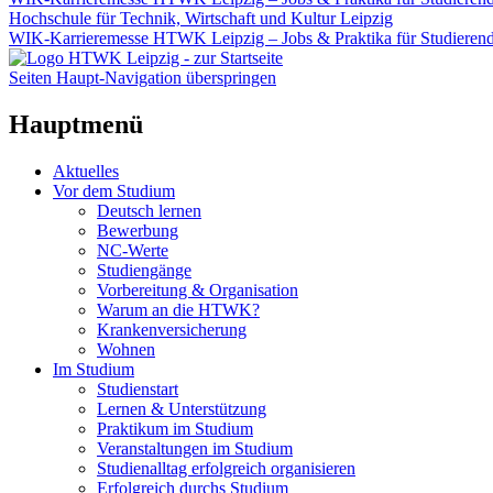
Hochschule für Technik, Wirtschaft und Kultur Leipzig
WIK-Karrieremesse HTWK Leipzig – Jobs & Praktika für Studieren
Seiten Haupt-Navigation überspringen
Hauptmenü
Aktuelles
Vor dem Studium
Deutsch lernen
Bewerbung
NC-Werte
Studiengänge
Vorbereitung & Organisation
Warum an die HTWK?
Krankenversicherung
Wohnen
Im Studium
Studienstart
Lernen & Unterstützung
Praktikum im Studium
Veranstaltungen im Studium
Studienalltag erfolgreich organisieren
Erfolgreich durchs Studium