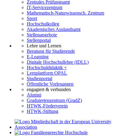
Zentrales Prüfungsamt
IT-Servicezentrum
Mathematisch-Naturwissensch. Zentrum
Sport
Hochschulkolleg
Akademisches Auslandsamt
Stellenangebote
Stellenportal
Lehre und Lernen
Beratung für Studierende
E-Learning
Digitale Hochschullehre (IDLL)
Hochschuldidaktik +
Lernplattform OPAL
Studienportal
Öffentliche Vorlesungen
engagiert & verbunden
Alumni
Graduiertenzentrum (GradZ)
HTWK-Förderverein
HTWK-Stiftung