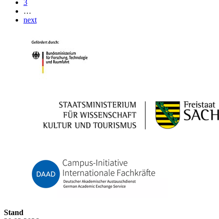
3
…
next
Stand