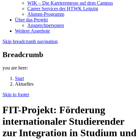
WIK – Die Karrieremesse auf dem Campus
Career Services der HTWK Leipzig
Alumni-Programm
Über das Projekt
Ansprechpersonen
Weitere Angebote
Skip breadcrumb navigation
Breadcrumb
you are here:
Start
Aktuelles
Skip to footer
FIT-Projekt: Förderung
internationaler Studierender
zur Integration in Studium und