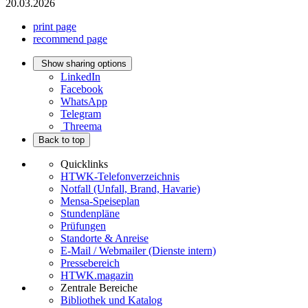
20.03.2026
print page
recommend page
Show sharing options
LinkedIn
Facebook
WhatsApp
Telegram
Threema
Back to top
Quicklinks
HTWK-Telefonverzeichnis
Notfall (Unfall, Brand, Havarie)
Mensa-Speiseplan
Stundenpläne
Prüfungen
Standorte & Anreise
E-Mail / Webmailer (Dienste intern)
Pressebereich
HTWK.magazin
Zentrale Bereiche
Bibliothek und Katalog