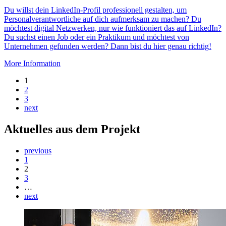
Du willst dein LinkedIn-Profil professionell gestalten, um
Personalverantwortliche auf dich aufmerksam zu machen? Du
möchtest digital Netzwerken, nur wie funktioniert das auf LinkedIn?
Du suchst einen Job oder ein Praktikum und möchtest von
Unternehmen gefunden werden? Dann bist du hier genau richtig!
More Information
1
2
3
next
Aktuelles aus dem Projekt
previous
1
2
3
…
next